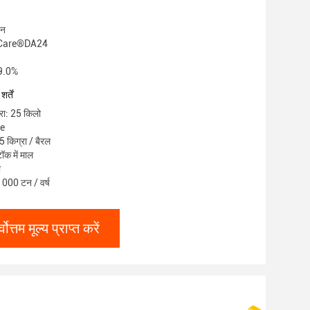
ीन
opCare®DA24
99.0%
र्तें
्रा: 25 किलो
le
5 किग्रा / बैरल
ॉक में माल
ी
 1000 टन / वर्ष
्वोत्तम मूल्य प्राप्त करें