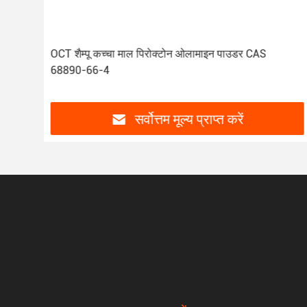
शैम्पू निर्माण के लिए एंटी डैंड्रफ पिरोक्टोन ओलामाइन पाउडर कच्चा
माल
सर्वोत्तम मूल्य प्राप्त करें