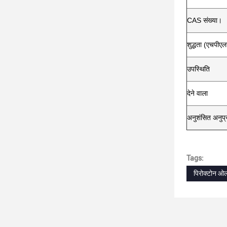
CAS संख्या।
शुद्धता (एचपीए
उपस्थिति
देने वाला
अनुशंसित अनुप्
Tags:
पिरोक्टोन ओ