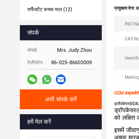
प्रमुखता देना:
डा
सर्फैक्टेंट कच्चा माल
(12)
INCI N
संपर्क
CAS No
संपर्क:
Mrs. Judy Zhou
Identif
टेलीफोन:
86-025-86603009
Melting
ODM डाइक्लोरोब
अभी संपर्क करें
ड्रॉपकेयर®DA24
ड्रॉपकेयर®
को लक्षित 
हमें मेल करें
इसमें जीव
अच्छा मारक