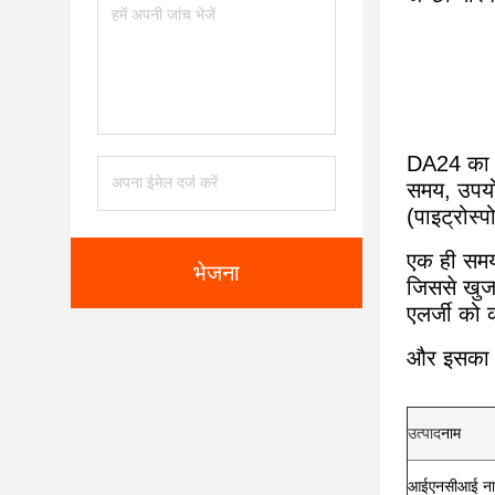
DA24 का उप
समय, उपयोग
(पाइट्रोस्
एक ही समय 
भेजना
जिससे खुजल
एलर्जी को
और इसका उप
उत्पाद
नाम
आईएनसीआई ना