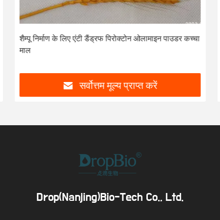
पीडीओ शैम्पू कच्चा माल पाइरोलिडिनिल डायमिनोपाइरीमिडीन
ऑक्साइड कैस 55921-65-8
सर्वोत्तम मूल्य प्राप्त करें
Drop(Nanjing)Bio-Tech Co., Ltd.