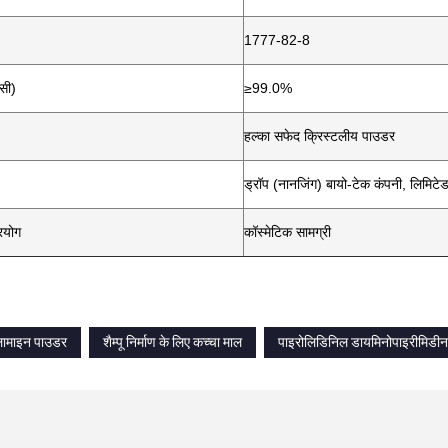
1777-82-8
लसी)
≥99.0%
हल्का सफेद क्रिस्टलीय पाउडर
ड्रॉप (नानजिंग) बायो-टेक कंपनी, लिमिटे
रयोग
कॉस्मेटिक सामग्री
लामाइन पाउडर
शैम्पू निर्माण के लिए कच्चा माल
पाइरोलिडिनिल डायमिनोपाइरीमिडी