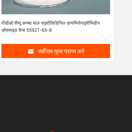
कोपिरोल शैम्पू कच्चा माल पाइरोलिडिनिल डायमिनोपाइरीमिडीन
रंग
ऑक्साइड CAS 55921-65-8
पा
सर्वोत्तम मूल्य प्राप्त करें