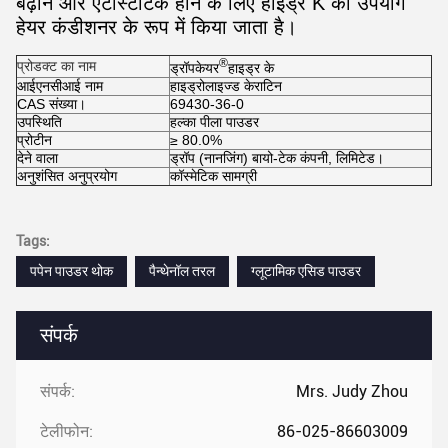
बढ़ाने और एंटीस्टेटिक होने के लिए हाइड्र K का उपयोग
हेयर कंडीशनर के रूप में किया जाता है।
®
प्रोडक्ट का नाम
ड्रॉपकेयर
हाइड्र के
आईएनसीआई नाम
हाइड्रोलाइज्ड केराटिन
CAS संख्या।
69430-36-0
उपस्थिति
हल्का पीला पाउडर
प्रोटीन
≥ 80.0%
देने वाला
ड्रॉप (नानजिंग) बायो-टेक कंपनी, लिमिटेड।
अनुशंसित अनुप्रयोग
कॉस्मेटिक सामग्री
Tags:
पपेन पाउडर थोक
पैन्थेनॉल तरल
ग्लूटामिक एसिड पाउडर
संपर्क
संपर्क:
Mrs. Judy Zhou
टेलीफोन:
86-025-86603009