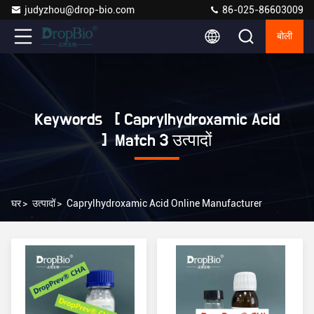
judyzhou@drop-bio.com
86-025-86603009
बोली
Keywords [ Caprylhydroxamic Acid
] Match 3 उत्पादों
घर
>
उत्पादों
>
Caprylhydroxamic Acid Online Manufacturer